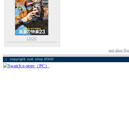
LEON
suit shop To