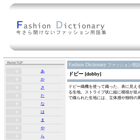
Fashion Dictionary
ファッション用語
あ
ドビー [dobby]
か
ドビー織機を使って織った、表に見え
さ
る生地。ストライプ状に縦に模様が並
た
で織られた生地には、立体感や独特の
な
は
ま
や
ら