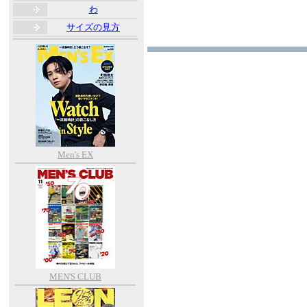
わ
サイズの見方
Men's EX
MEN'S CLUB