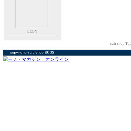
LEON
suit shop To