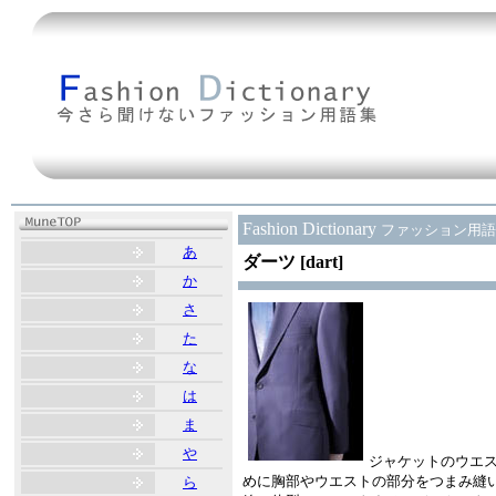
Fashion Dictionary
ファッション用語
あ
ダーツ [dart]
か
さ
た
な
は
ま
や
ジャケットのウエ
めに胸部やウエストの部分をつまみ縫
ら